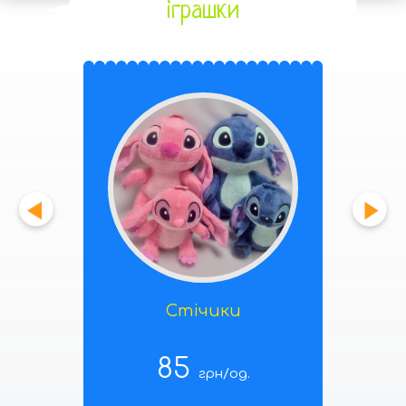
іграшки
Стічики
85
грн/од.