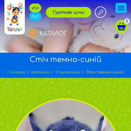
укр
Гуртові ціни
рус
0
КАТАЛОГ
Стіч темно-синій
Головна
Каталог
З мультиків
Стіч темно-синій