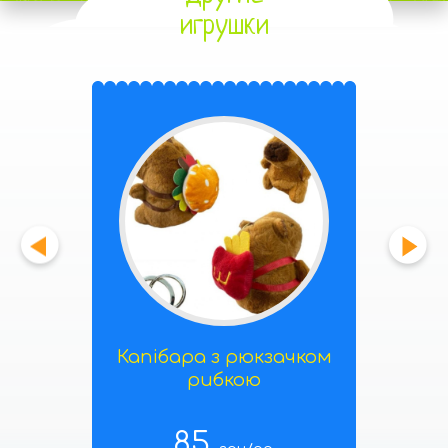
игрушки
Капібара з рюкзачком
рибкою
85