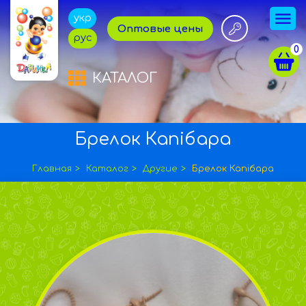
укр
Оптовые цены
рус
0
КАТАЛОГ
Брелок Капібара
Главная
Каталог
Другие
Брелок Капібара