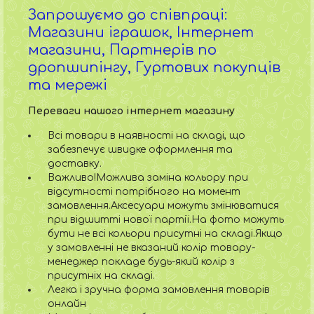
Запрошуємо до співпраці:
Магазини іграшок, Інтернет
магазини, Партнерів по
дропшипінгу, Гуртових покупців
та мережі
Переваги нашого інтернет магазину
Всі товари в наявності на складі, що
забезпечує швидке оформлення та
доставку.
Важливо!Можлива заміна кольору при
відсутності потрібного на момент
замовлення.Аксесуари можуть змінюватися
при відшитті нової партії.На фото можуть
бути не всі кольори присутні на складі.Якщо
у замовленні не вказаний колір товару-
менеджер покладе будь-який колір з
присутніх на складі.
Легка і зручна форма замовлення товарів
онлайн