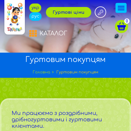
укр
Гуртові ціни
рус
0
КАТАЛОГ
Гуртовим покупцям
Головна
Гуртовим покупцям
Ми працюємо з роздрібними,
дрібногуртовими і гуртовими
клієнтами.