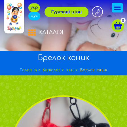
укр
Гуртові ціни
рус
0
КАТАЛОГ
Брелок коник
Головна
Каталог
Інші
Брелок коник