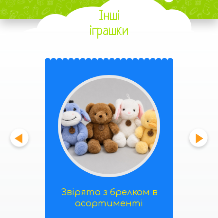
Інші
іграшки
Звірята з брелком в
асортименті