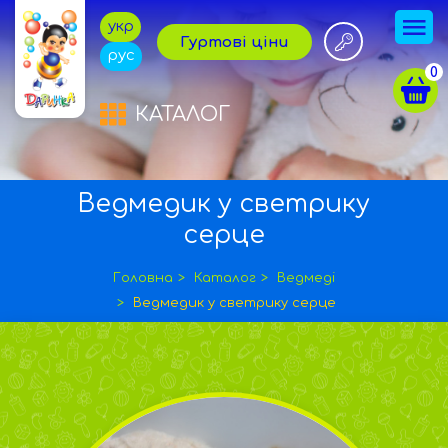
укр
Гуртові ціни
рус
0
КАТАЛОГ
Ведмедик у светрику
серце
Головна
Каталог
Ведмеді
Ведмедик у светрику серце