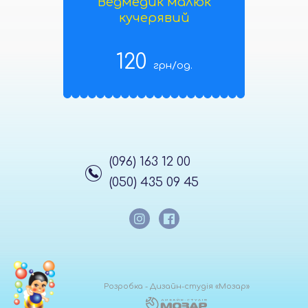
Ведмедик малюк
кучерявий
120
грн/од.
(096) 163 12 00
(050) 435 09 45
Розробка - Дизайн-студiя «Мозар»