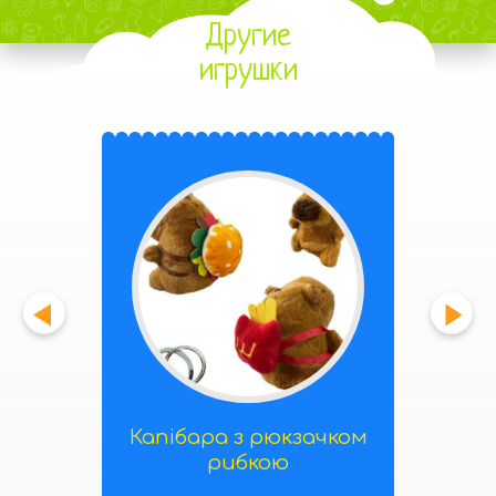
Другие
игрушки
Капібара з рюкзачком
рибкою