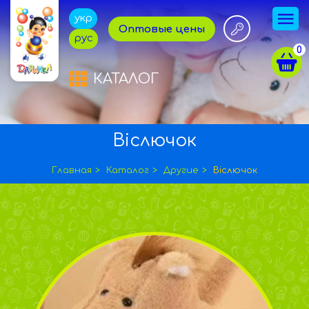
укр
Оптовые цены
рус
0
КАТАЛОГ
Віслючок
Главная
Каталог
Другие
Віслючок