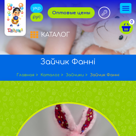
укр
Оптовые цены
рус
0
КАТАЛОГ
Зайчик Фанні
Главная
Каталог
Зайчики
Зайчик Фанні