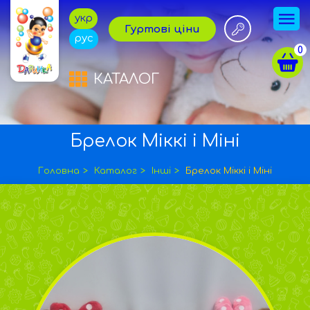
укр
Гуртові ціни
рус
0
КАТАЛОГ
Брелок Міккі і Міні
Головна
Каталог
Інші
Брелок Міккі і Міні