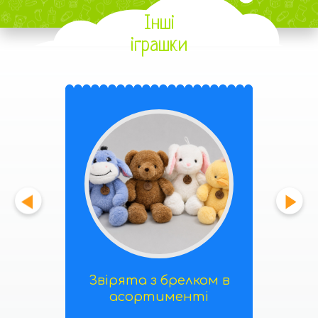
Інші
іграшки
Звірята з брелком в
асортименті