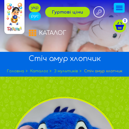
укр
Гуртові ціни
рус
0
КАТАЛОГ
Стіч амур хлопчик
Головна
Каталог
З мультиків
Стіч амур хлопчик