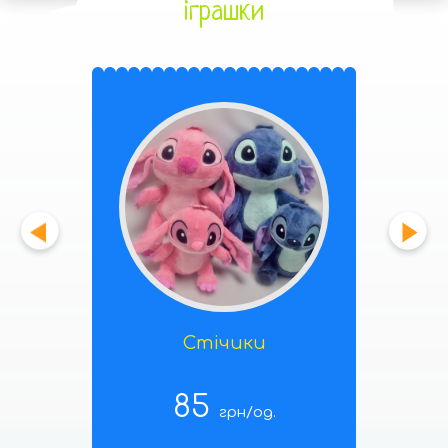
іграшки
Стічики
85
грн/од.